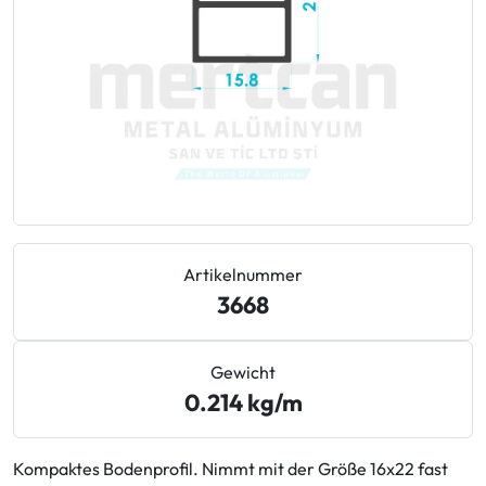
Leitfaden für Qualicoat- und
Pulverbeschichtungsstandards
Nachhaltige Metallurgie: Kohlenstoffarmes grünes
Aluminium
Cost Engineering und Matrizenökonomie in der
Aluminium-Extrusion
Wie man die Vorlaufzeit (Lead Time) bei der
Artikelnummer
Aluminiumbeschaffung verkürzt
3668
Aluminium vs. PVC im Bauwesen: Lebensdauer und
Kostenvergleich
Gewicht
0.214 kg/m
Brennt Aluminium? A1-Brandschutzstandards für
Fassaden
Kompaktes Bodenprofil. Nimmt mit der Größe 16x22 fast
Thermisch getrennte vs. unisolierte