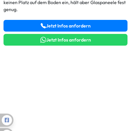
keinen Platz auf dem Boden ein, hält aber Glaspaneele fest
Aluminiumprofile: Energie & ROI
genug.
Stahl vs. Aluminium-Unterkonstruktionen bei
Jetzt Infos anfordern
Solaranlagen (Photovoltaik)
Value Engineering bei Aluminiumprofilen: Strategien
Jetzt Infos anfordern
für Leichtbau
Aluminiumnutzung in LEED- und BREEAM-
zertifizierten Projekten
Wartung von Aluminiumfassaden und -fenstern:
Tipps zur Verlängerung der Lebensdauer