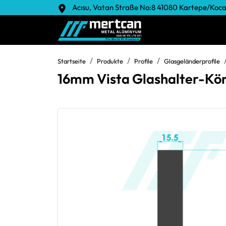
Acısu, Vatan Straße No:8 41080 Kartepe/Koca
Startseite
Produkte
Profile
Glasgeländerprofile
16mm Vista Glashalter-Kö