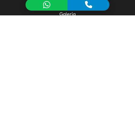
Fabricación y Tecnología
Galería
Biblioteca Técnica
Contacto
FABRICACIÓN
Línea de Extrusión de Aluminio
Matricería y Diseño
Inyección de Metales
Mecanizado CNC
Tratamiento de Superficies
FORMULARIO DE CONTACTO