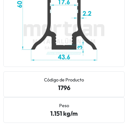
Anodizado de aluminio
Guía de normas Qualicoat y recubrimiento en polvo
para aluminio
Metalurgia sostenible: Aluminio verde bajo en
carbono
Ingeniería de costes y economía de matrices en
extrusión de aluminio
Cómo reducir el tiempo de entrega (Lead Time) en el
Código de Producto
1796
suministro de aluminio
Aluminio vs PVC en la construcción: Comparativa de
Peso
vida útil y costes
1.151 kg/m
¿Arde el aluminio? Normas de incombustibilidad A1
para fachadas