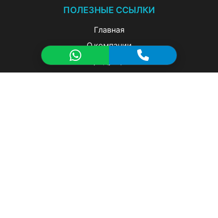
ПОЛЕЗНЫЕ ССЫЛКИ
Главная
О компании
Продукция
Производство и технологии
Галерея
Техническая библиотека
Контакты
ПРОИЗВОДСТВО
Линия экструзии алюминия
Инструментальное производство и дизайн
Литье металлов под давлением
Механическая обработка - ЧПУ