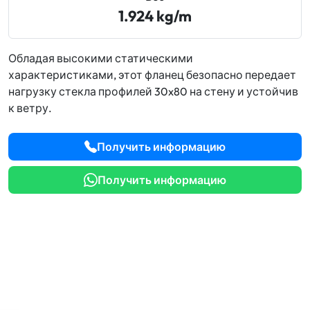
1.924 kg/m
Теплые и холодные алюминиевые профили:
Анализ энергосбережения и ROI
Обладая высокими статическими
характеристиками, этот фланец безопасно передает
Сталь против алюминия в конструкциях для
нагрузку стекла профилей 30x80 на стену и устойчив
солнечных электростанций
к ветру.
Стоимостной инжиниринг алюминиевых
профилей: Стратегии облегчения конструкции
Получить информацию
Использование алюминия в проектах,
Получить информацию
сертифицированных по LEED и BREEAM
Обслуживание алюминиевых фасадов и окон:
Советы по продлению срока службы