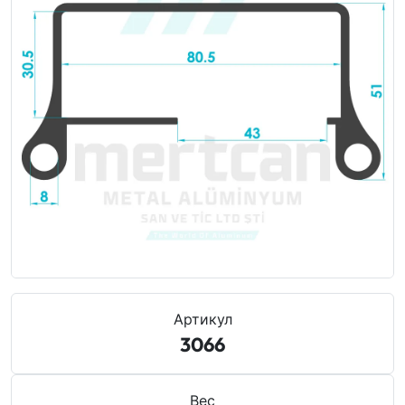
Анодирование алюминия
Руководство по стандартам Qualicoat и
порошковой окраске алюминия
Экологичная металлургия: Низкоуглеродный
зеленый алюминий
Стоимостной инжиниринг и экономика
матриц в экструзии алюминия
Как сократить сроки поставки (Lead Time)
алюминия
Алюминий против ПВХ в строительстве:
Артикул
Сравнение срока службы и затрат
3066
Горит ли алюминий? Стандарты
Вес
огнестойкости класса A1 для фасадов